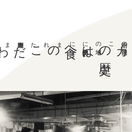
この地域に自然発生的に生まれた
食
へ
のこだわりの
歴
、
明治の後期
、