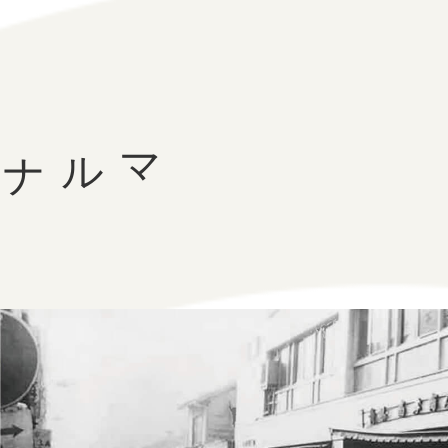
マルナカの
歴
史
は