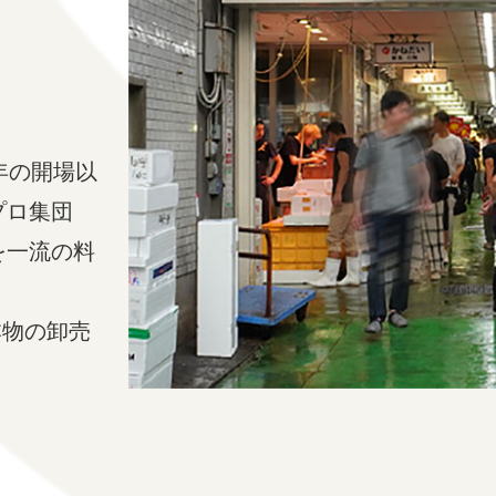
年の開場以
プロ集団
を一流の料
。
本物の卸売