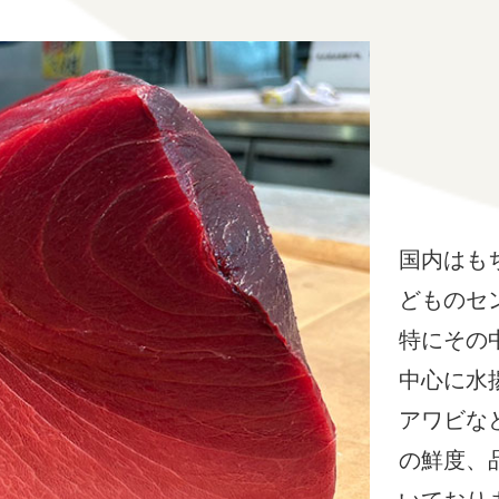
国内はも
どものセ
特にその
中心に水
アワビな
の鮮度、